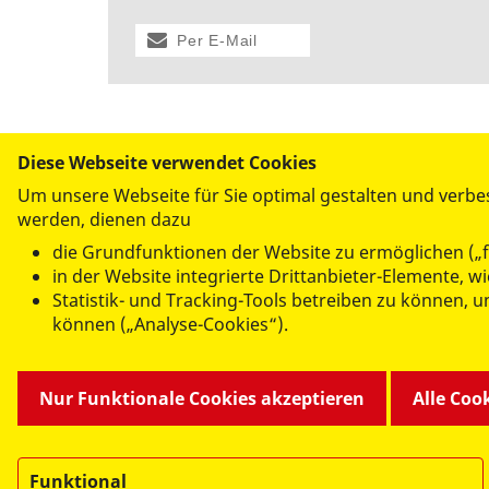
Per E-Mail
versenden
Diese Webseite verwendet Cookies
Um unsere Webseite für Sie optimal gestalten und verbe
werden, dienen dazu
die Grundfunktionen der Website zu ermöglichen („f
ANGEBOTE FÜR SIE
in der Website integrierte Drittanbieter-Elemente, 
Statistik- und Tracking-Tools betreiben zu können,
Leben und Pflege im Alter
können („Analyse-Cookies“).
Kindertageseinrichtungen
Förder- und Therapiezentrum
Ambulate Hilfen zur Erziehung
Nur Funktionale Cookies akzeptieren
Alle Coo
Catering
Funktional