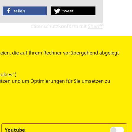
teilen
tweet
datenschutzkonform mit
Shariff
teien, die auf Ihrem Rechner vorübergehend abgelegt
BESONDERE PROJEKTE
ookies“)
enutzen und um Optimierungen für Sie umsetzen zu
Wünschewagen
Drohnenstaffel
Rettungshunde
Besuchshunde
Youtube