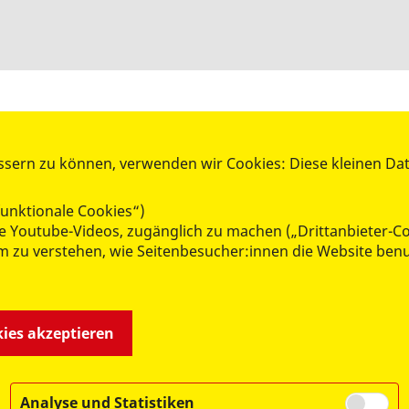
ssern zu können, verwenden wir Cookies: Diese kleinen Da
unktionale Cookies“)
MITMACHEN & HELFEN
wie Youtube-Videos, zugänglich zu machen („Drittanbieter-C
 um zu verstehen, wie Seitenbesucher:innen die Website b
Freiwillig aktiv
Mitglied werden
Spenden
kies akzeptieren
Analyse und Statistiken