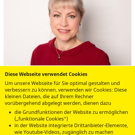
Diese Webseite verwendet Cookies
Grit Klee
Um unsere Webseite für Sie optimal gestalten und
Bereichsleiterin Soziale Dienste | ambulante Pflege |
verbessern zu können, verwenden wir Cookies: Diese
Tagespflegen
kleinen Dateien, die auf Ihrem Rechner
Mobil Nummer:
0176 14182093
vorübergehend abgelegt werden, dienen dazu
g.klee@asb-dresden-kamenz.de
die Grundfunktionen der Website zu ermöglichen
(„funktionale Cookies“)
in der Website integrierte Drittanbieter-Elemente,
Dresdner Straße 3
wie Youtube-Videos, zugänglich zu machen
01156 Dresden