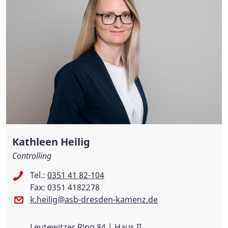
Kathleen Heilig
Controlling
Tel.:
0351 41 82-104
Fax: 0351 4182278
k.heilig@asb-dresden-kamenz.de
Leutewitzer Ring 84 | Haus II