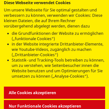
Diese Webseite verwendet Cookies
Olaf Neumann
Um unsere Webseite für Sie optimal gestalten und
Technischer Leiter
verbessern zu können, verwenden wir Cookies: Diese
kleinen Dateien, die auf Ihrem Rechner
Tel.:
0351 41 82-119
vorübergehend abgelegt werden, dienen dazu
Mobil Nummer:
0151 70690459
die Grundfunktionen der Website zu ermöglichen
o.neumann@asb-dresden-kamenz.de
(„funktionale Cookies“)
in der Website integrierte Drittanbieter-Elemente,
Leutewitzer Ring 84 | Haus II
wie Youtube-Videos, zugänglich zu machen
01169 Dresden
(„Drittanbieter-Cookies“)
Statistik- und Tracking-Tools betreiben zu können,
um zu verstehen, wie Seitenbesucher:innen die
Website benutzen und um Optimierungen für Sie
umsetzen zu können („Analyse-Cookies“).
ANGEBOTE FÜR SIE
Alle Cookies akzeptieren
MITMACHEN & HELFEN
Nur Funktionale Cookies akzeptieren