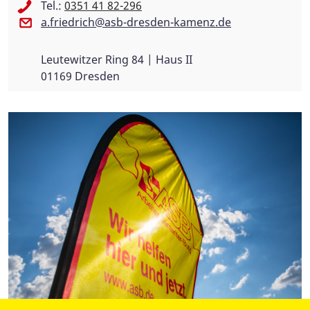
Tel.:
0351 41 82-296
a.friedrich@asb-dresden-kamenz.de
Leutewitzer Ring 84 | Haus II
01169 Dresden