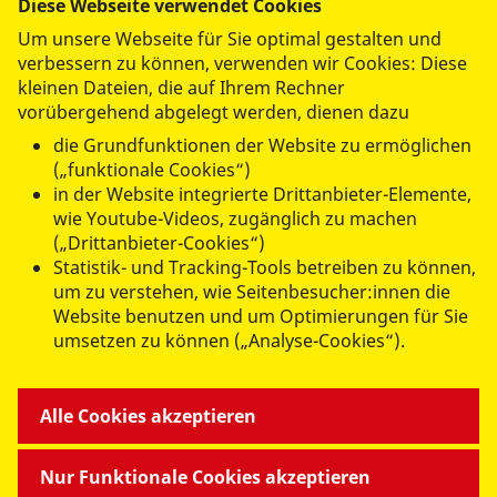
Diese Webseite verwendet Cookies
Hanna Wagner
Um unsere Webseite für Sie optimal gestalten und
verbessern zu können, verwenden wir Cookies: Diese
Bereichsleiterin Begegnungs- & Beratungszentren |
kleinen Dateien, die auf Ihrem Rechner
Ehrenamt | Erste Hilfe
vorübergehend abgelegt werden, dienen dazu
Tel.:
0351 41 82-146
die Grundfunktionen der Website zu ermöglichen
Mobil Nummer:
0174 3030073
(„funktionale Cookies“)
h.wagner@asb-dresden.de
in der Website integrierte Drittanbieter-Elemente,
wie Youtube-Videos, zugänglich zu machen
(„Drittanbieter-Cookies“)
Leutewitzer Ring 84 | Haus ll
Statistik- und Tracking-Tools betreiben zu können,
01169 Dresden
um zu verstehen, wie Seitenbesucher:innen die
Website benutzen und um Optimierungen für Sie
umsetzen zu können („Analyse-Cookies“).
ANGEBOTE FÜR SIE
Alle Cookies akzeptieren
MITMACHEN & HELFEN
Nur Funktionale Cookies akzeptieren