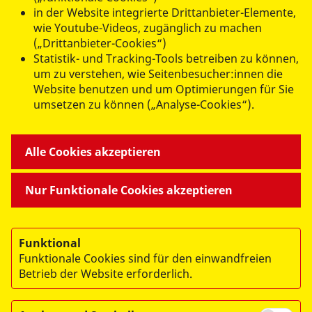
in der Website integrierte Drittanbieter-Elemente,
wie Youtube-Videos, zugänglich zu machen
(„Drittanbieter-Cookies“)
Statistik- und Tracking-Tools betreiben zu können,
um zu verstehen, wie Seitenbesucher:innen die
Website benutzen und um Optimierungen für Sie
umsetzen zu können („Analyse-Cookies“).
Hanna Wagner
Alle Cookies akzeptieren
Bereichsleiterin Begegnungs- & Beratungszentren |
Ehrenamt | Erste Hilfe
Nur Funktionale Cookies akzeptieren
Tel.:
0351 41 82-146
Mobil Nummer:
0174 3030073
Funktional
h.wagner@asb-dresden.de
Funktionale Cookies sind für den einwandfreien
Betrieb der Website erforderlich.
Leutewitzer Ring 84 | Haus ll
01169 Dresden