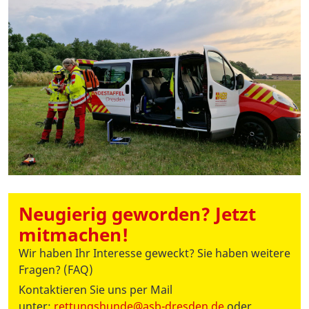
Neugierig geworden? Jetzt
mitmachen!
Wir haben Ihr Interesse geweckt? Sie haben weitere
Fragen? (FAQ)
Kontaktieren Sie uns per Mail
unter:
rettungshunde@asb-dresden.de
oder