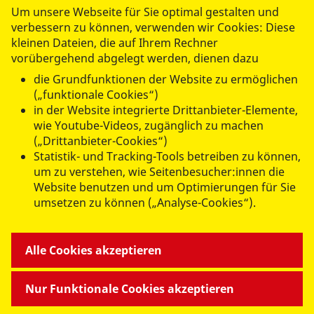
Um unsere Webseite für Sie optimal gestalten und
LLC. Weitere Informationen erhalten Sie in
verbessern zu können, verwenden wir Cookies: Diese
unserer
Datenschutzerklärung
. Damit das
kleinen Dateien, die auf Ihrem Rechner
Formular gesendet werden kann, müssen
vorübergehend abgelegt werden, dienen dazu
Sie die Drittanbieter Cookies akzeptieren.
die Grundfunktionen der Website zu ermöglichen
(„funktionale Cookies“)
Drittanbieter-Cookies akzeptieren
in der Website integrierte Drittanbieter-Elemente,
wie Youtube-Videos, zugänglich zu machen
(„Drittanbieter-Cookies“)
Statistik- und Tracking-Tools betreiben zu können,
Abschicken
um zu verstehen, wie Seitenbesucher:innen die
Website benutzen und um Optimierungen für Sie
umsetzen zu können („Analyse-Cookies“).
ANGEBOTE FÜR SIE
Alle Cookies akzeptieren
MITMACHEN & HELFEN
Nur Funktionale Cookies akzeptieren