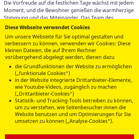
Die Vorfreude auf die festlichen Tage wächst mit jedem
Moment, und die Bewohner genießen die warmherzige
Stimmung und das Miteinander. Das Team des
Pflegeheims „Am Schmelzteich“ wünscht allen eine
Diese Webseite verwendet Cookies
besinnliche Adventszeit voller schöner Erlebnisse.
Um unsere Webseite für Sie optimal gestalten und
verbessern zu können, verwenden wir Cookies: Diese
kleinen Dateien, die auf Ihrem Rechner
vorübergehend abgelegt werden, dienen dazu
die Grundfunktionen der Website zu ermöglichen
(„funktionale Cookies“)
in der Website integrierte Drittanbieter-Elemente,
datenschutzkonform mit
Shariff
wie Youtube-Videos, zugänglich zu machen
(„Drittanbieter-Cookies“)
Statistik- und Tracking-Tools betreiben zu können,
um zu verstehen, wie Seitenbesucher:innen die
Website benutzen und um Optimierungen für Sie
umsetzen zu können („Analyse-Cookies“).
ANGEBOTE FÜR SIE