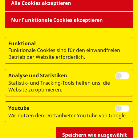
Alle Cookies akzeptieren
MITMACHEN & HELFEN
Nur Funktionale Cookies akzeptieren
BESONDERE PROJEKTE
Funktional
Funktionale Cookies sind für den einwandfreien
Betrieb der Website erforderlich.
Analyse und Statistiken
Statistik- und Tracking-Tools helfen uns, die
© 2026 ASB Dresden & Kamenz
Website zu optimieren.
Impressum
Datenschutz
Youtube
Wir nutzen den Drittanbieter YouTube von Google.
Hinweisgebersystem
Speichern wie ausgewählt