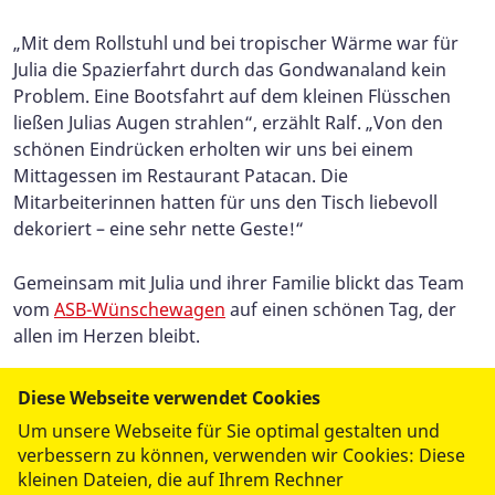
„Mit dem Rollstuhl und bei tropischer Wärme war für
Julia die Spazierfahrt durch das Gondwanaland kein
Problem. Eine Bootsfahrt auf dem kleinen Flüsschen
ließen Julias Augen strahlen“, erzählt Ralf. „Von den
schönen Eindrücken erholten wir uns bei einem
Mittagessen im Restaurant Patacan. Die
Mitarbeiterinnen hatten für uns den Tisch liebevoll
dekoriert – eine sehr nette Geste!“
Gemeinsam mit Julia und ihrer Familie blickt das Team
vom
ASB-Wünschewagen
auf einen schönen Tag, der
allen im Herzen bleibt.
Mehr Informationen zum Wünschewagen des ASB in
Diese Webseite verwendet Cookies
Sachsen finden Sie
hier
.
Um unsere Webseite für Sie optimal gestalten und
verbessern zu können, verwenden wir Cookies: Diese
kleinen Dateien, die auf Ihrem Rechner