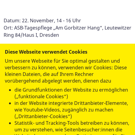
Datum: 22. November, 14 - 16 Uhr
Ort: ASB-Tagespflege „Am Gorbitzer Hang“, Leutewitzer
Ring 84/Haus I, Dresden
Weitere Infos und Beratung:
Diese Webseite verwendet Cookies
Tel. 0351/4182-159
Um unsere Webseite für Sie optimal gestalten und
verbessern zu können, verwenden wir Cookies: Diese
kleinen Dateien, die auf Ihrem Rechner
vorübergehend abgelegt werden, dienen dazu
die Grundfunktionen der Website zu ermöglichen
(„funktionale Cookies“)
in der Website integrierte Drittanbieter-Elemente,
datenschutzkonform mit
Shariff
wie Youtube-Videos, zugänglich zu machen
(„Drittanbieter-Cookies“)
Statistik- und Tracking-Tools betreiben zu können,
um zu verstehen, wie Seitenbesucher:innen die