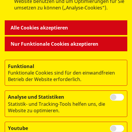
Website benutzen und um Optimierungen für Sie
umsetzen zu können („Analyse-Cookies“).
ANGEBOTE FÜR SIE
Alle Cookies akzeptieren
MITMACHEN & HELFEN
Nur Funktionale Cookies akzeptieren
BESONDERE PROJEKTE
Funktional
Funktionale Cookies sind für den einwandfreien
Betrieb der Website erforderlich.
Analyse und Statistiken
Statistik- und Tracking-Tools helfen uns, die
© 2026 ASB Dresden & Kamenz
Website zu optimieren.
Impressum
Datenschutz
Youtube