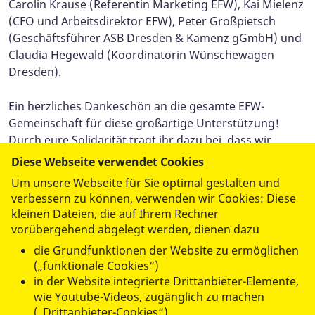
Carolin Krause (Referentin Marketing EFW), Kai Mielenz
(CFO und Arbeitsdirektor EFW), Peter Großpietsch
(Geschäftsführer ASB Dresden & Kamenz gGmbH) und
Claudia Hegewald (Koordinatorin Wünschewagen
Dresden).
Ein herzliches Dankeschön an die gesamte EFW-
Gemeinschaft für diese großartige Unterstützung!
Durch eure Solidarität tragt ihr dazu bei, dass wir
weiterhin die Lebensqualität schwerstkranker
Diese Webseite verwendet Cookies
Menschen verbessern können.
Um unsere Webseite für Sie optimal gestalten und
verbessern zu können, verwenden wir Cookies: Diese
kleinen Dateien, die auf Ihrem Rechner
vorübergehend abgelegt werden, dienen dazu
die Grundfunktionen der Website zu ermöglichen
(„funktionale Cookies“)
in der Website integrierte Drittanbieter-Elemente,
datenschutzkonform mit
Shariff
wie Youtube-Videos, zugänglich zu machen
(„Drittanbieter-Cookies“)