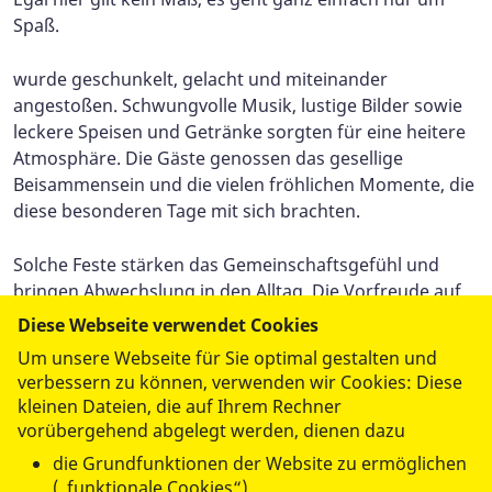
Spaß.
wurde geschunkelt, gelacht und miteinander
angestoßen. Schwungvolle Musik, lustige Bilder sowie
leckere Speisen und Getränke sorgten für eine heitere
Atmosphäre. Die Gäste genossen das gesellige
Beisammensein und die vielen fröhlichen Momente, die
diese besonderen Tage mit sich brachten.
Solche Feste stärken das Gemeinschaftsgefühl und
bringen Abwechslung in den Alltag. Die Vorfreude auf
die nächste Faschingssaison ist bereits geweckt – denn
Diese Webseite verwendet Cookies
eines ist sicher: Gemeinsam feiern verbindet.
Um unsere Webseite für Sie optimal gestalten und
verbessern zu können, verwenden wir Cookies: Diese
kleinen Dateien, die auf Ihrem Rechner
vorübergehend abgelegt werden, dienen dazu
die Grundfunktionen der Website zu ermöglichen
(„funktionale Cookies“)