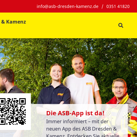
info@asb-dresden-kamenz.de
/
0351 41820
n & Kamenz
Die ASB-App ist da!
Immer informiert – mit der
neuen App des ASB Dresden &
Kamenz. Entdecken Sie aktuelle