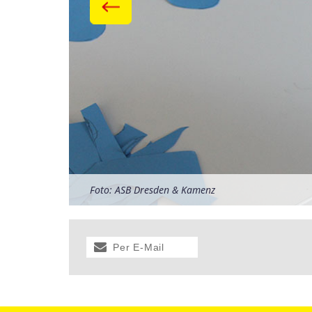
Foto: ASB Dresden & Kamenz
Foto: ASB Dresden & Kamenz
Foto: ASB Dresden & Kamenz
Per E-Mail
versenden