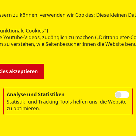
ssern zu können, verwenden wir Cookies: Diese kleinen Da
unktionale Cookies“)
MITMACHEN & HELFEN
wie Youtube-Videos, zugänglich zu machen („Drittanbieter-C
 um zu verstehen, wie Seitenbesucher:innen die Website b
Freiwillig aktiv
Mitglied werden
Spenden
kies akzeptieren
Analyse und Statistiken
Statistik- und Tracking-Tools helfen uns, die Website
zu optimieren.