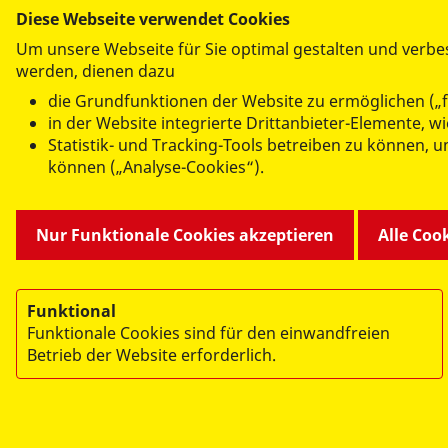
Diese Webseite verwendet Cookies
Um unsere Webseite für Sie optimal gestalten und verbe
werden, dienen dazu
die Grundfunktionen der Website zu ermöglichen („f
ANGEBOTE FÜR SIE
in der Website integrierte Drittanbieter-Elemente, 
Statistik- und Tracking-Tools betreiben zu können,
Leben und Pflege im Alter
können („Analyse-Cookies“).
Kindertageseinrichtungen
Förder- und Therapiezentrum
Ambulate Hilfen zur Erziehung
Nur Funktionale Cookies akzeptieren
Alle Coo
Catering
Funktional
Funktionale Cookies sind für den einwandfreien
Betrieb der Website erforderlich.
© 2026 ASB Dresden & Kamenz
Impressum
Datenschutz
Hinweisgebersystem