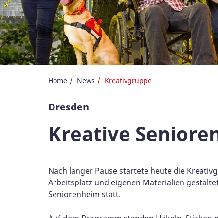
Home
News
Kreativgruppe
Dresden
Kreative Seniore
Nach langer Pause startete heute die Kreati
Arbeitsplatz und eigenen Materialien gestal
Seniorenheim statt.
Auf dem Programm standen Häkeln, Sticken od