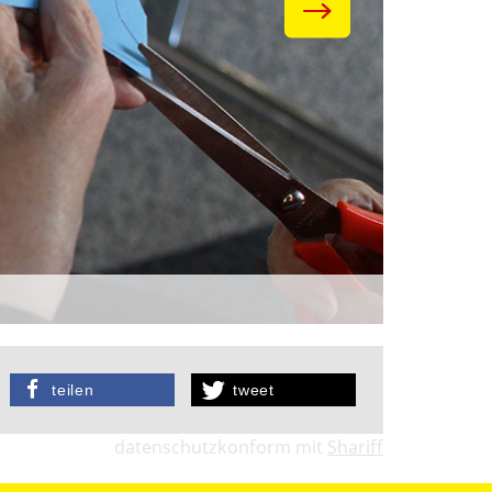
teilen
tweet
datenschutzkonform mit
Shariff