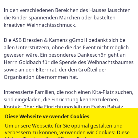
In den verschiedenen Bereichen des Hauses lauschten
die Kinder spannenden Märchen oder bastelten
kreativen Weihnachtsschmuck.
Die ASB Dresden & Kamenz gGmbH bedankt sich bei
allen Unterstützern, ohne die das Event nicht möglich
gewesen wäre. Ein besonderes Dankeschön geht an
Herrn Goldbach für die Spende des Weihnachtsbaumes
sowie an den Elternrat, der den Großteil der
Organisation übernommen hat.
Interessierte Familien, die noch einen Kita-Platz suchen,
sind eingeladen, die Einrichtung kennenzulernen.
Kontakt über die Einrichtungsleitung Evelyn Babatz
unter +49 151 14 86 20 29 oder per E-Mail an
Diese Webseite verwendet Cookies
wiesenfroesche@asb-dresden-kamenz.de
.
Um unsere Webseite für Sie optimal gestalten und
verbessern zu können, verwenden wir Cookies: Diese