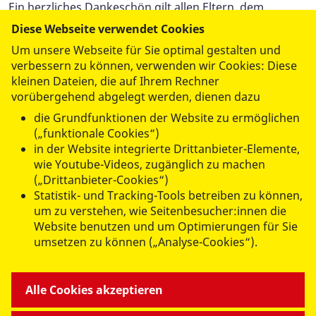
Ein herzliches Dankeschön gilt allen Eltern, dem
Elternrat sowie dem engagierten Kita-Team, die mit
Diese Webseite verwendet Cookies
ihrer Hilfe diesen besonderen Tag ermöglicht haben.
Um unsere Webseite für Sie optimal gestalten und
verbessern zu können, verwenden wir Cookies: Diese
kleinen Dateien, die auf Ihrem Rechner
vorübergehend abgelegt werden, dienen dazu
die Grundfunktionen der Website zu ermöglichen
(„funktionale Cookies“)
in der Website integrierte Drittanbieter-Elemente,
datenschutzkonform mit
Shariff
wie Youtube-Videos, zugänglich zu machen
(„Drittanbieter-Cookies“)
Statistik- und Tracking-Tools betreiben zu können,
um zu verstehen, wie Seitenbesucher:innen die
Website benutzen und um Optimierungen für Sie
umsetzen zu können („Analyse-Cookies“).
ANGEBOTE FÜR SIE
Alle Cookies akzeptieren