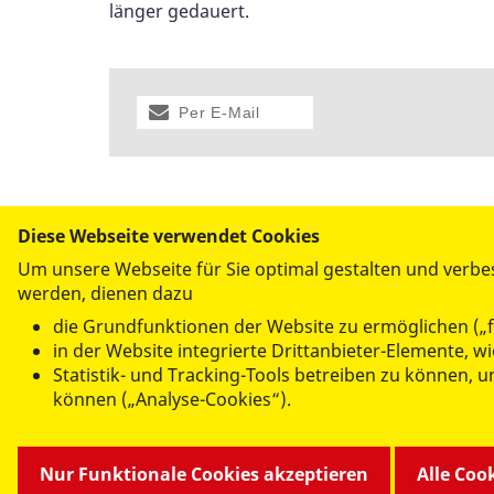
länger gedauert.
Per E-Mail
versenden
Diese Webseite verwendet Cookies
Um unsere Webseite für Sie optimal gestalten und verbe
werden, dienen dazu
die Grundfunktionen der Website zu ermöglichen („f
ANGEBOTE FÜR SIE
in der Website integrierte Drittanbieter-Elemente, 
Statistik- und Tracking-Tools betreiben zu können,
Leben und Pflege im Alter
können („Analyse-Cookies“).
Kindertageseinrichtungen
Förder- und Therapiezentrum
Ambulate Hilfen zur Erziehung
Nur Funktionale Cookies akzeptieren
Alle Coo
Catering