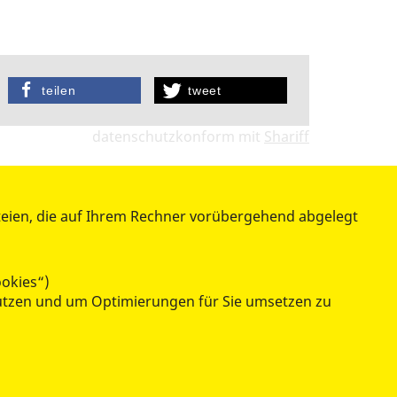
teilen
tweet
datenschutzkonform mit
Shariff
teien, die auf Ihrem Rechner vorübergehend abgelegt
BESONDERE PROJEKTE
ookies“)
enutzen und um Optimierungen für Sie umsetzen zu
Wünschewagen
Drohnenstaffel
Rettungshunde
Besuchshunde