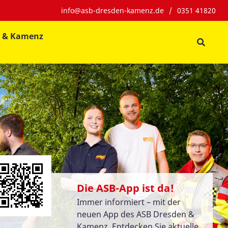
info@asb-dresden-kamenz.de
/
0351 41820
n & Kamenz
Die ASB-App ist da!
Immer informiert – mit der
neuen App des ASB Dresden &
Kamenz. Entdecken Sie aktuelle