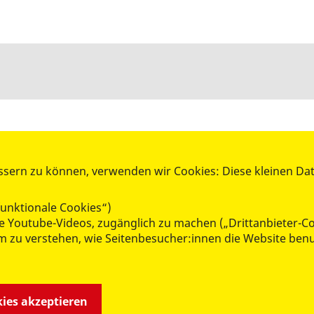
ssern zu können, verwenden wir Cookies: Diese kleinen Da
unktionale Cookies“)
MITMACHEN & HELFEN
wie Youtube-Videos, zugänglich zu machen („Drittanbieter-C
 um zu verstehen, wie Seitenbesucher:innen die Website b
Freiwillig aktiv
Mitglied werden
Spenden
kies akzeptieren