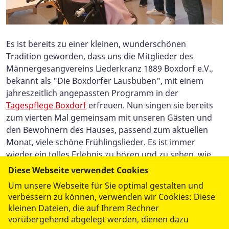
Es ist bereits zu einer kleinen, wunderschönen
Tradition geworden, dass uns die Mitglieder des
Männergesangvereins Liederkranz 1889 Boxdorf e.V.,
bekannt als "Die Boxdorfer Lausbuben", mit einem
jahreszeitlich angepassten Programm in der
Tagespflege Boxdorf
erfreuen. Nun singen sie bereits
zum vierten Mal gemeinsam mit unseren Gästen und
den Bewohnern des Hauses, passend zum aktuellen
Monat, viele schöne Frühlingslieder. Es ist immer
wieder ein tolles Erlebnis zu hören und zu sehen, wie
unsere Seniorinnen und Senioren mit viel Freude und
Diese Webseite verwendet Cookies
großer Textsicherheit die 'Lausbuben' unterstützen.
Um unsere Webseite für Sie optimal gestalten und
verbessern zu können, verwenden wir Cookies: Diese
kleinen Dateien, die auf Ihrem Rechner
vorübergehend abgelegt werden, dienen dazu