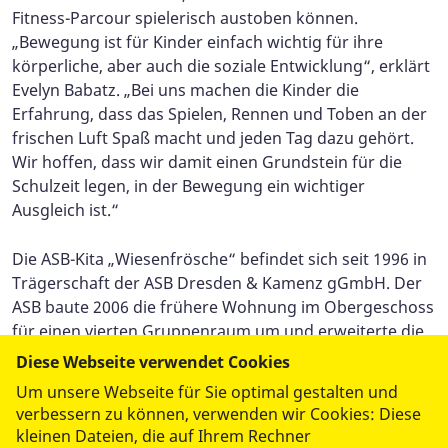
Fitness-Parcour spielerisch austoben können.
„Bewegung ist für Kinder einfach wichtig für ihre
körperliche, aber auch die soziale Entwicklung“, erklärt
Evelyn Babatz. „Bei uns machen die Kinder die
Erfahrung, dass das Spielen, Rennen und Toben an der
frischen Luft Spaß macht und jeden Tag dazu gehört.
Wir hoffen, dass wir damit einen Grundstein für die
Schulzeit legen, in der Bewegung ein wichtiger
Ausgleich ist.“
Die ASB-Kita „Wiesenfrösche“ befindet sich seit 1996 in
Trägerschaft der ASB Dresden & Kamenz gGmbH. Der
ASB baute 2006 die frühere Wohnung im Obergeschoss
für einen vierten Gruppenraum um und erweiterte die
Kapazität auf 46 Kindergarten- und 18 Krippenkinder.
Diese Webseite verwendet Cookies
Einige Plätze sind momentan frei.
Um unsere Webseite für Sie optimal gestalten und
verbessern zu können, verwenden wir Cookies: Diese
kleinen Dateien, die auf Ihrem Rechner