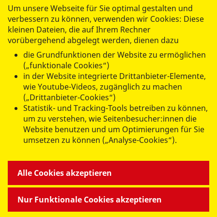
Um unsere Webseite für Sie optimal gestalten und
LLC. Weitere Informationen erhalten Sie in
verbessern zu können, verwenden wir Cookies: Diese
unserer
Datenschutzerklärung
. Damit das
kleinen Dateien, die auf Ihrem Rechner
Formular gesendet werden kann, müssen
vorübergehend abgelegt werden, dienen dazu
Sie die Drittanbieter Cookies akzeptieren.
die Grundfunktionen der Website zu ermöglichen
(„funktionale Cookies“)
Drittanbieter-Cookies akzeptieren
in der Website integrierte Drittanbieter-Elemente,
wie Youtube-Videos, zugänglich zu machen
(„Drittanbieter-Cookies“)
Statistik- und Tracking-Tools betreiben zu können,
Abschicken
um zu verstehen, wie Seitenbesucher:innen die
Website benutzen und um Optimierungen für Sie
umsetzen zu können („Analyse-Cookies“).
ANGEBOTE FÜR SIE
Alle Cookies akzeptieren
MITMACHEN & HELFEN
Nur Funktionale Cookies akzeptieren