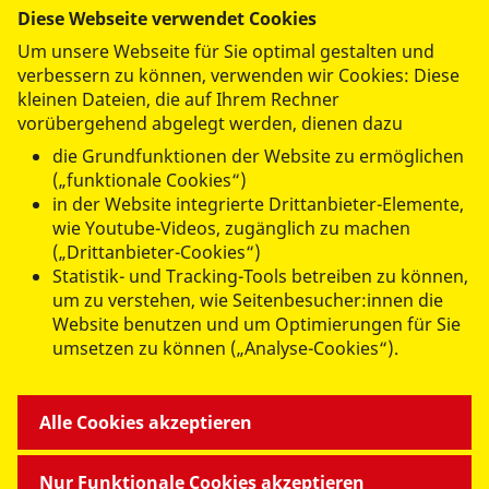
Um Spam zu vermeiden benutzen wir
Diese Webseite verwendet Cookies
Google Recaptcha, ein Service von Google
Um unsere Webseite für Sie optimal gestalten und
LLC. Weitere Informationen erhalten Sie in
verbessern zu können, verwenden wir Cookies: Diese
unserer
Datenschutzerklärung
. Damit das
kleinen Dateien, die auf Ihrem Rechner
Formular gesendet werden kann, müssen
vorübergehend abgelegt werden, dienen dazu
Sie die Drittanbieter Cookies akzeptieren.
die Grundfunktionen der Website zu ermöglichen
(„funktionale Cookies“)
Drittanbieter-Cookies akzeptieren
in der Website integrierte Drittanbieter-Elemente,
wie Youtube-Videos, zugänglich zu machen
(„Drittanbieter-Cookies“)
Statistik- und Tracking-Tools betreiben zu können,
Abschicken
um zu verstehen, wie Seitenbesucher:innen die
Website benutzen und um Optimierungen für Sie
umsetzen zu können („Analyse-Cookies“).
ANGEBOTE FÜR SIE
Alle Cookies akzeptieren
MITMACHEN & HELFEN
Nur Funktionale Cookies akzeptieren