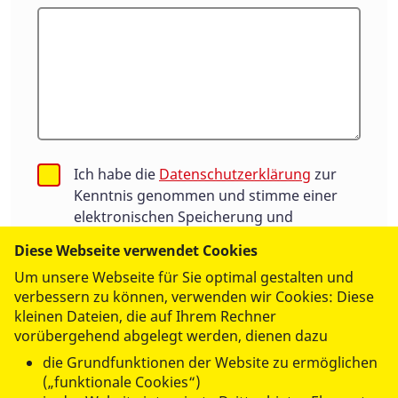
Ich habe die
Datenschutzerklärung
zur
Kenntnis genommen und stimme einer
elektronischen Speicherung und
Verarbeitung meiner eingegebenen Daten
Diese Webseite verwendet Cookies
zur Beantwortung meiner Anfrage zu.
Um unsere Webseite für Sie optimal gestalten und
Die Einwilligung kann jederzeit für die
verbessern zu können, verwenden wir Cookies: Diese
Zukunft per E-Mail an:
info@asb.de
kleinen Dateien, die auf Ihrem Rechner
widerrufen werden.
vorübergehend abgelegt werden, dienen dazu
die Grundfunktionen der Website zu ermöglichen
(„funktionale Cookies“)