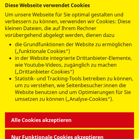
Um Spam zu vermeiden benutzen wir
Diese Webseite verwendet Cookies
Google Recaptcha, ein Service von Google
Um unsere Webseite für Sie optimal gestalten und
LLC. Weitere Informationen erhalten Sie in
verbessern zu können, verwenden wir Cookies: Diese
unserer
Datenschutzerklärung
. Damit das
kleinen Dateien, die auf Ihrem Rechner
Formular gesendet werden kann, müssen
vorübergehend abgelegt werden, dienen dazu
Sie die Drittanbieter Cookies akzeptieren.
die Grundfunktionen der Website zu ermöglichen
(„funktionale Cookies“)
Drittanbieter-Cookies akzeptieren
in der Website integrierte Drittanbieter-Elemente,
wie Youtube-Videos, zugänglich zu machen
(„Drittanbieter-Cookies“)
Statistik- und Tracking-Tools betreiben zu können,
Abschicken
um zu verstehen, wie Seitenbesucher:innen die
Website benutzen und um Optimierungen für Sie
umsetzen zu können („Analyse-Cookies“).
ANGEBOTE FÜR SIE
Alle Cookies akzeptieren
MITMACHEN & HELFEN
Nur Funktionale Cookies akzeptieren