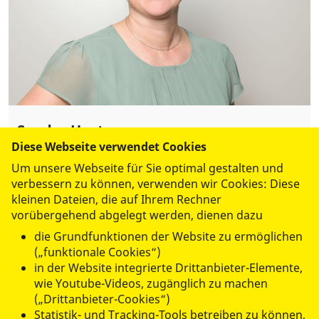
Sandra Huster
Diese Webseite verwendet Cookies
Assistenz Geschäftsführung
Um unsere Webseite für Sie optimal gestalten und
Tel.:
0351 4182279
verbessern zu können, verwenden wir Cookies: Diese
Fax: 0351 41 82-278
kleinen Dateien, die auf Ihrem Rechner
s.huster@asb-dresden-kamenz.de
vorübergehend abgelegt werden, dienen dazu
die Grundfunktionen der Website zu ermöglichen
Leutewitzer Ring 84 | Haus ll
(„funktionale Cookies“)
01169 Dresden
in der Website integrierte Drittanbieter-Elemente,
wie Youtube-Videos, zugänglich zu machen
(„Drittanbieter-Cookies“)
Statistik- und Tracking-Tools betreiben zu können,