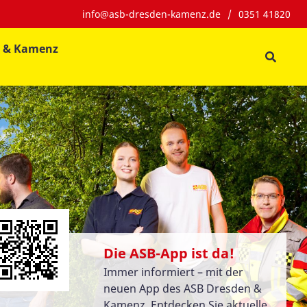
info@asb-dresden-kamenz.de
/
0351 41820
n & Kamenz
Die ASB-App ist da!
Immer informiert – mit der
neuen App des ASB Dresden &
Kamenz. Entdecken Sie aktuelle