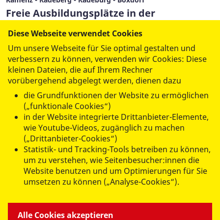
Freie Ausbildungsplätze in der
ambulanten Pflege – jetzt bewerben!
Diese Webseite verwendet Cookies
15. Juli 2026
Um unsere Webseite für Sie optimal gestalten und
verbessern zu können, verwenden wir Cookies: Diese
kleinen Dateien, die auf Ihrem Rechner
Mehr lesen
vorübergehend abgelegt werden, dienen dazu
die Grundfunktionen der Website zu ermöglichen
(„funktionale Cookies“)
(aktuell)
1
2
3
4
5
6
in der Website integrierte Drittanbieter-Elemente,
wie Youtube-Videos, zugänglich zu machen
7
…
63
(„Drittanbieter-Cookies“)
Statistik- und Tracking-Tools betreiben zu können,
um zu verstehen, wie Seitenbesucher:innen die
Website benutzen und um Optimierungen für Sie
umsetzen zu können („Analyse-Cookies“).
ANGEBOTE FÜR SIE
Alle Cookies akzeptieren