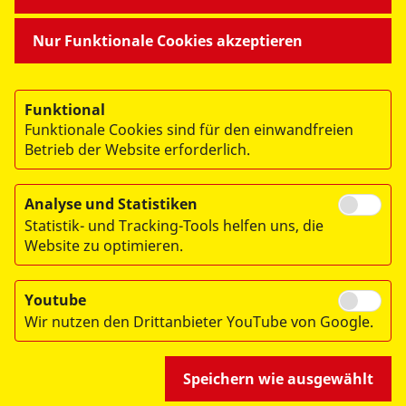
MITMACHEN & HELFEN
Nur Funktionale Cookies akzeptieren
BESONDERE PROJEKTE
Funktional
Funktionale Cookies sind für den einwandfreien
Betrieb der Website erforderlich.
Analyse und Statistiken
Statistik- und Tracking-Tools helfen uns, die
© 2026 ASB Dresden & Kamenz
Website zu optimieren.
Impressum
Datenschutz
Youtube
Wir nutzen den Drittanbieter YouTube von Google.
Hinweisgebersystem
Speichern wie ausgewählt