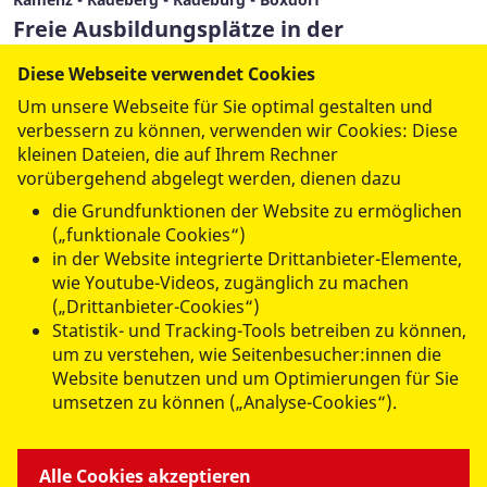
Freie Ausbildungsplätze in der
ambulanten Pflege – jetzt bewerben!
Diese Webseite verwendet Cookies
15. Juli 2026
Um unsere Webseite für Sie optimal gestalten und
verbessern zu können, verwenden wir Cookies: Diese
kleinen Dateien, die auf Ihrem Rechner
Mehr lesen
vorübergehend abgelegt werden, dienen dazu
die Grundfunktionen der Website zu ermöglichen
(„funktionale Cookies“)
(aktuell)
1
2
3
4
5
6
in der Website integrierte Drittanbieter-Elemente,
wie Youtube-Videos, zugänglich zu machen
7
…
63
(„Drittanbieter-Cookies“)
Statistik- und Tracking-Tools betreiben zu können,
um zu verstehen, wie Seitenbesucher:innen die
Website benutzen und um Optimierungen für Sie
umsetzen zu können („Analyse-Cookies“).
ANGEBOTE FÜR SIE
Alle Cookies akzeptieren