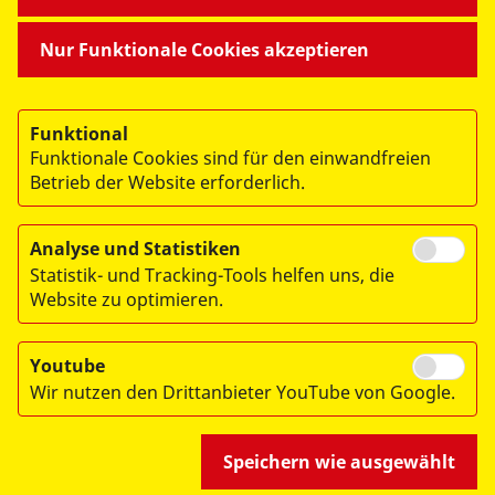
MITMACHEN & HELFEN
Nur Funktionale Cookies akzeptieren
BESONDERE PROJEKTE
Funktional
Funktionale Cookies sind für den einwandfreien
Betrieb der Website erforderlich.
Analyse und Statistiken
Statistik- und Tracking-Tools helfen uns, die
© 2026 ASB Dresden & Kamenz
Website zu optimieren.
Impressum
Datenschutz
Youtube
Wir nutzen den Drittanbieter YouTube von Google.
Hinweisgebersystem
Speichern wie ausgewählt