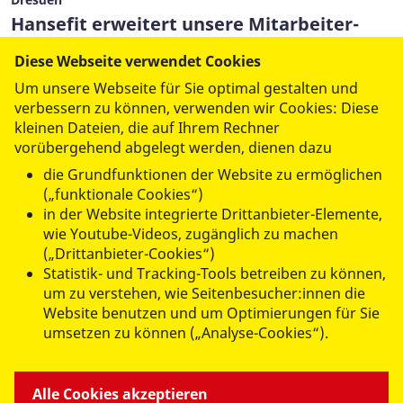
Hansefit erweitert unsere Mitarbeiter-
Benefits
Diese Webseite verwendet Cookies
13. Juli 2026
Um unsere Webseite für Sie optimal gestalten und
verbessern zu können, verwenden wir Cookies: Diese
kleinen Dateien, die auf Ihrem Rechner
Mehr lesen
vorübergehend abgelegt werden, dienen dazu
die Grundfunktionen der Website zu ermöglichen
(„funktionale Cookies“)
(aktuell)
1
2
3
4
5
6
in der Website integrierte Drittanbieter-Elemente,
wie Youtube-Videos, zugänglich zu machen
7
…
62
(„Drittanbieter-Cookies“)
Statistik- und Tracking-Tools betreiben zu können,
um zu verstehen, wie Seitenbesucher:innen die
Website benutzen und um Optimierungen für Sie
umsetzen zu können („Analyse-Cookies“).
ANGEBOTE FÜR SIE
Alle Cookies akzeptieren