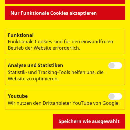
MITMACHEN & HELFEN
Nur Funktionale Cookies akzeptieren
BESONDERE PROJEKTE
Funktional
Funktionale Cookies sind für den einwandfreien
Betrieb der Website erforderlich.
Analyse und Statistiken
Statistik- und Tracking-Tools helfen uns, die
© 2026 ASB Dresden & Kamenz
Website zu optimieren.
Impressum
Datenschutz
Youtube
Wir nutzen den Drittanbieter YouTube von Google.
Hinweisgebersystem
Speichern wie ausgewählt