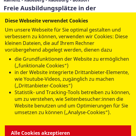
Freie Ausbildungsplätze in der
ambulanten Pflege – jetzt bewerben!
Diese Webseite verwendet Cookies
15. Juli 2026
Um unsere Webseite für Sie optimal gestalten und
verbessern zu können, verwenden wir Cookies: Diese
kleinen Dateien, die auf Ihrem Rechner
Mehr lesen
vorübergehend abgelegt werden, dienen dazu
die Grundfunktionen der Website zu ermöglichen
(„funktionale Cookies“)
(aktuell)
1
2
3
4
5
6
in der Website integrierte Drittanbieter-Elemente,
wie Youtube-Videos, zugänglich zu machen
7
…
63
(„Drittanbieter-Cookies“)
Statistik- und Tracking-Tools betreiben zu können,
um zu verstehen, wie Seitenbesucher:innen die
Website benutzen und um Optimierungen für Sie
umsetzen zu können („Analyse-Cookies“).
ANGEBOTE FÜR SIE
Alle Cookies akzeptieren