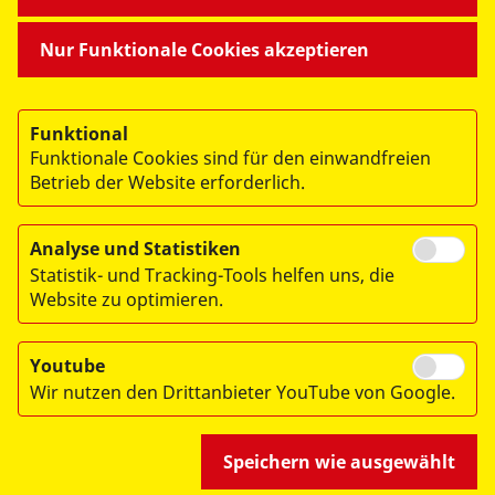
MITMACHEN & HELFEN
Nur Funktionale Cookies akzeptieren
BESONDERE PROJEKTE
Funktional
Funktionale Cookies sind für den einwandfreien
Betrieb der Website erforderlich.
Analyse und Statistiken
Statistik- und Tracking-Tools helfen uns, die
© 2026 ASB Dresden & Kamenz
Website zu optimieren.
Impressum
Datenschutz
Youtube
Wir nutzen den Drittanbieter YouTube von Google.
Hinweisgebersystem
Speichern wie ausgewählt