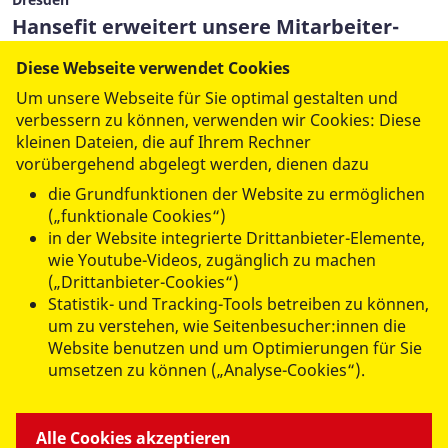
Hansefit erweitert unsere Mitarbeiter-
Benefits
Diese Webseite verwendet Cookies
13. Juli 2026
Um unsere Webseite für Sie optimal gestalten und
verbessern zu können, verwenden wir Cookies: Diese
kleinen Dateien, die auf Ihrem Rechner
Mehr lesen
vorübergehend abgelegt werden, dienen dazu
die Grundfunktionen der Website zu ermöglichen
(„funktionale Cookies“)
(aktuell)
1
2
3
4
5
6
in der Website integrierte Drittanbieter-Elemente,
wie Youtube-Videos, zugänglich zu machen
7
…
62
(„Drittanbieter-Cookies“)
Statistik- und Tracking-Tools betreiben zu können,
um zu verstehen, wie Seitenbesucher:innen die
Website benutzen und um Optimierungen für Sie
umsetzen zu können („Analyse-Cookies“).
ANGEBOTE FÜR SIE
Alle Cookies akzeptieren