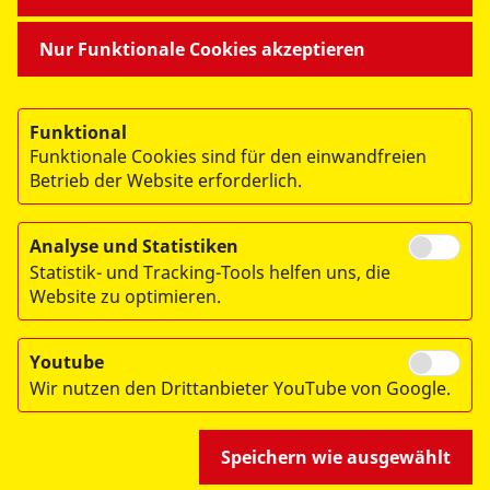
MITMACHEN & HELFEN
Nur Funktionale Cookies akzeptieren
BESONDERE PROJEKTE
Funktional
Funktionale Cookies sind für den einwandfreien
Betrieb der Website erforderlich.
Analyse und Statistiken
Statistik- und Tracking-Tools helfen uns, die
© 2026 ASB Dresden & Kamenz
Website zu optimieren.
Impressum
Datenschutz
Youtube
Wir nutzen den Drittanbieter YouTube von Google.
Hinweisgebersystem
Speichern wie ausgewählt