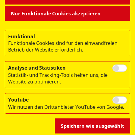
MITMACHEN & HELFEN
Nur Funktionale Cookies akzeptieren
BESONDERE PROJEKTE
Funktional
Funktionale Cookies sind für den einwandfreien
Betrieb der Website erforderlich.
Analyse und Statistiken
Statistik- und Tracking-Tools helfen uns, die
© 2026 ASB Dresden & Kamenz
Website zu optimieren.
Impressum
Datenschutz
Youtube
Wir nutzen den Drittanbieter YouTube von Google.
Hinweisgebersystem
Speichern wie ausgewählt