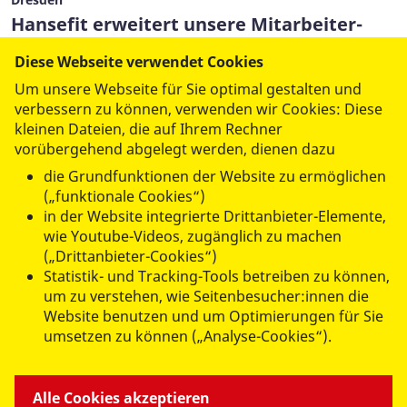
Hansefit erweitert unsere Mitarbeiter-
Benefits
Diese Webseite verwendet Cookies
13. Juli 2026
Um unsere Webseite für Sie optimal gestalten und
verbessern zu können, verwenden wir Cookies: Diese
kleinen Dateien, die auf Ihrem Rechner
Mehr lesen
vorübergehend abgelegt werden, dienen dazu
die Grundfunktionen der Website zu ermöglichen
(„funktionale Cookies“)
(aktuell)
1
2
3
4
5
6
in der Website integrierte Drittanbieter-Elemente,
wie Youtube-Videos, zugänglich zu machen
7
…
62
(„Drittanbieter-Cookies“)
Statistik- und Tracking-Tools betreiben zu können,
um zu verstehen, wie Seitenbesucher:innen die
Website benutzen und um Optimierungen für Sie
umsetzen zu können („Analyse-Cookies“).
ANGEBOTE FÜR SIE
Alle Cookies akzeptieren