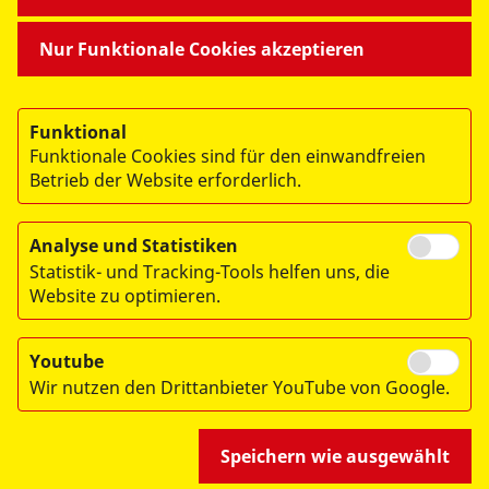
MITMACHEN & HELFEN
Nur Funktionale Cookies akzeptieren
BESONDERE PROJEKTE
Funktional
Funktionale Cookies sind für den einwandfreien
Betrieb der Website erforderlich.
Analyse und Statistiken
Statistik- und Tracking-Tools helfen uns, die
© 2026 ASB Dresden & Kamenz
Website zu optimieren.
Impressum
Datenschutz
Youtube
Wir nutzen den Drittanbieter YouTube von Google.
Hinweisgebersystem
Speichern wie ausgewählt