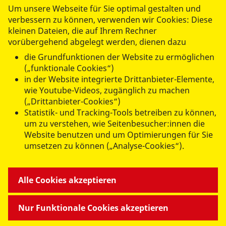
Um unsere Webseite für Sie optimal gestalten und
LLC. Weitere Informationen erhalten Sie in
verbessern zu können, verwenden wir Cookies: Diese
unserer
Datenschutzerklärung
. Damit das
kleinen Dateien, die auf Ihrem Rechner
Formular gesendet werden kann, müssen
vorübergehend abgelegt werden, dienen dazu
Sie die Drittanbieter Cookies akzeptieren.
die Grundfunktionen der Website zu ermöglichen
(„funktionale Cookies“)
Drittanbieter-Cookies akzeptieren
in der Website integrierte Drittanbieter-Elemente,
wie Youtube-Videos, zugänglich zu machen
(„Drittanbieter-Cookies“)
Statistik- und Tracking-Tools betreiben zu können,
Abschicken
um zu verstehen, wie Seitenbesucher:innen die
Website benutzen und um Optimierungen für Sie
umsetzen zu können („Analyse-Cookies“).
ANGEBOTE FÜR SIE
Alle Cookies akzeptieren
MITMACHEN & HELFEN
Nur Funktionale Cookies akzeptieren